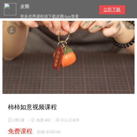
皮圈
立即下载
更多优秀课程请下载皮圈App查看

柿柿如意视频课程

0章1课
|

热度 480
|

83人正在学
免费课程
原价 ¥599.00