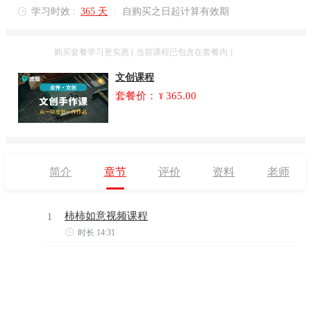
学习时效 :
365 天
|
自购买之日起计算有效期

套餐
购买套餐学习更实惠 ( 当前课程已包含在套餐内 )
文创课程
套餐价：
365.00
¥
简介
章节
评价
资料
老师
柿柿如意视频课程
1

时长 14:31