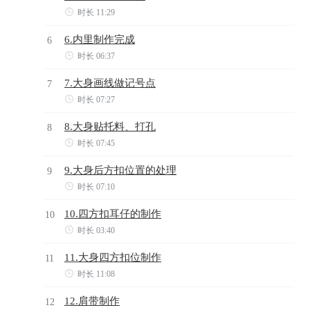

时长 11:29
6.内里制作完成
6

时长 06:37
7.大身画线做记号点
7

时长 07:27
8.大身贴托料、打孔
8

时长 07:45
9.大身后方扣位置的处理
9

时长 07:10
10.四方扣耳仔的制作
10

时长 03:40
11.大身四方扣位制作
11

时长 11:08
12.肩带制作
12