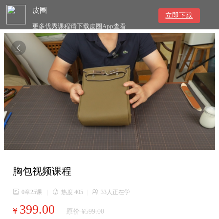
皮圈
立即下载
更多优秀课程请下载皮圈App查看

胸包视频课程

0章25课
|

热度 405
|

33人正在学
399.00
¥
原价 ¥599.00