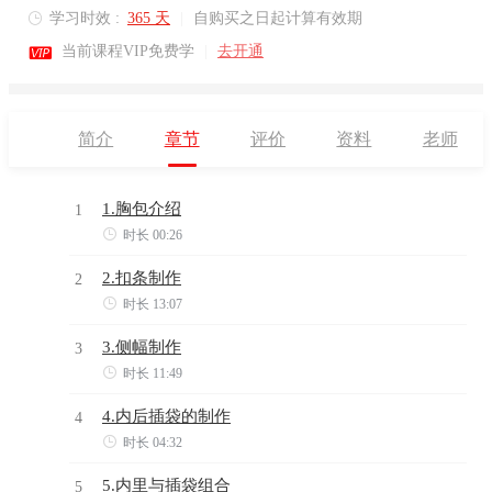
学习时效 :
365 天
|
自购买之日起计算有效期


当前课程VIP免费学
|
去开通
简介
章节
评价
资料
老师
1.胸包介绍
1

时长 00:26
2.扣条制作
2

时长 13:07
3.侧幅制作
3

时长 11:49
4.内后插袋的制作
4

时长 04:32
5.内里与插袋组合
5