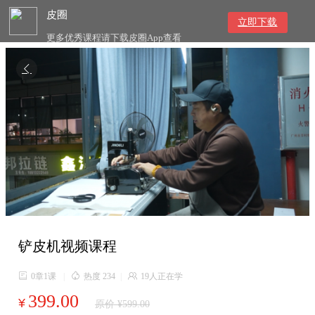
皮圈
立即下载
更多优秀课程请下载皮圈App查看

铲皮机视频课程

0章1课
|

热度 234
|

19人正在学
399.00
¥
原价 ¥599.00