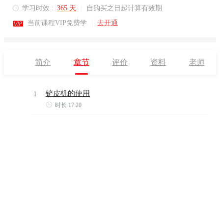
学习时效 :
365 天
|
自购买之日起计算有效期


当前课程VIP免费学
|
去开通
简介
章节
评价
资料
老师
铲皮机的使用
1

时长 17:20