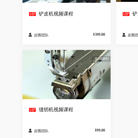


铲皮机视频课程
铲
¥399.00


皮圈团队
皮圈
共34课时

缝纫机视频课程
¥99.00

皮圈团队