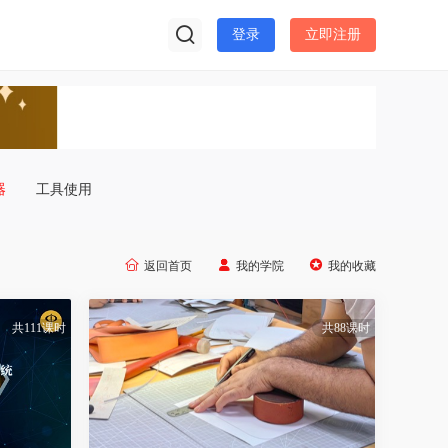
登录
立即注册
器
工具使用



返回首页
我的学院
我的收藏
共111课时
共88课时