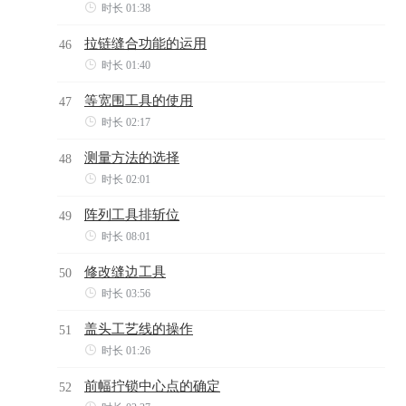

时长 01:38
拉链缝合功能的运用
46

时长 01:40
等宽围工具的使用
47

时长 02:17
测量方法的选择
48

时长 02:01
阵列工具排斩位
49

时长 08:01
修改缝边工具
50

时长 03:56
盖头工艺线的操作
51

时长 01:26
前幅拧锁中心点的确定
52