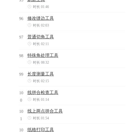

时长 01:46
修改缝边工具
96

时长 02:03
普通切角工具
97

时长 02:11
特殊角处理工具
98

时长 08:32
长度测量工具
99

时长 02:15
线拼合检查工具
10

时长 01:14
0
线上两点拼合工具
10

时长 01:54
1
纸格打印工具
10