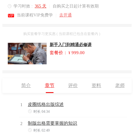
学习时效 :
365 天
|
自购买之日起计算有效期


当前课程VIP免费学
|
去开通
套餐
购买套餐学习更实惠 ( 当前课程已包含在套餐内 )
新手入门到精通必修课
套餐价：
999.00
¥
简介
章节
评价
资料
老师
皮圈纸格出版综述
1

时长 04:34
制版出格需要掌握的知识
2

时长 02:49