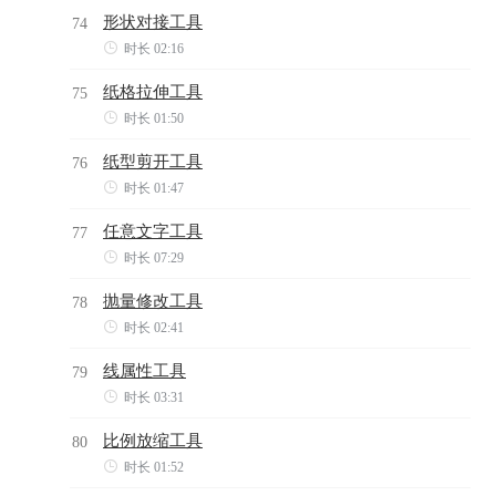
形状对接工具
74

时长 02:16
纸格拉伸工具
75

时长 01:50
纸型剪开工具
76

时长 01:47
任意文字工具
77

时长 07:29
抛量修改工具
78

时长 02:41
线属性工具
79

时长 03:31
比例放缩工具
80

时长 01:52