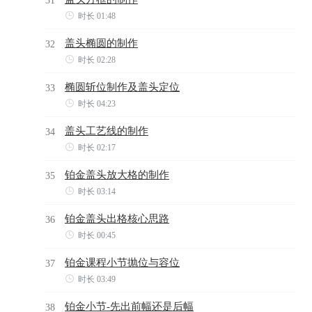

时长 01:48
盖头椭圆的制作
32

时长 02:28
椭圆斩位制作及盖头定位
33

时长 04:23
盖头工艺线的制作
34

时长 02:17
铂金盖头放大格的制作
35

时长 03:14
铂金盖头出格核心思路
36

时长 00:45
铂金课程小节抛位与容位
37

时长 03:49
铂金小节-先出前幅还是后幅
38