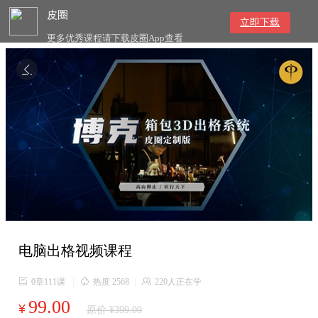
皮圈
立即下载
更多优秀课程请下载皮圈App查看

电脑出格视频课程

0章111课
|

热度 2568
|

220人正在学
99.00
¥
原价 ¥399.00