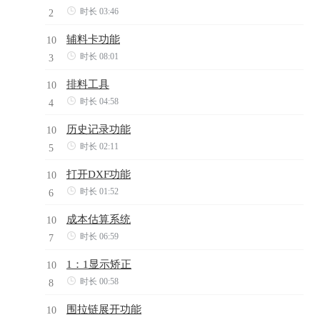

时长 03:46
2
辅料卡功能
10

时长 08:01
3
排料工具
10

时长 04:58
4
历史记录功能
10

时长 02:11
5
打开DXF功能
10

时长 01:52
6
成本估算系统
10

时长 06:59
7
1：1显示矫正
10

时长 00:58
8
围拉链展开功能
10