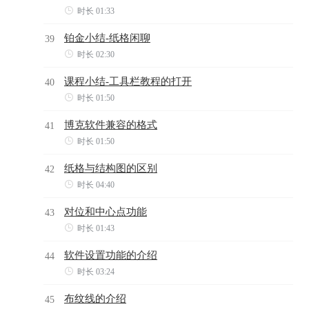

时长 01:33
铂金小结-纸格闲聊
39

时长 02:30
课程小结-工具栏教程的打开
40

时长 01:50
博克软件兼容的格式
41

时长 01:50
纸格与结构图的区别
42

时长 04:40
对位和中心点功能
43

时长 01:43
软件设置功能的介绍
44

时长 03:24
布纹线的介绍
45