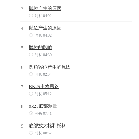
抛位产生的原因
3

时长 04:02
抛位产生的原因
4

时长 04:02
抛位的影响
5

时长 04:30
圆角容位产生的原因
6

时长 02:34
BK25出格思路
7

时长 05:12
bk25底部测量
8

时长 07:41
底部放大格和托料
9

时长 06:32